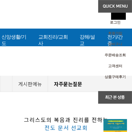
로그인
회원가입
신앙생활/기
교회진리/교회
강해/설
전기/간
도
사
교
증
장바구니
주문배송조회
고객센터
상품구매후기
게시판메뉴
자주묻는질문
그리스도의 복음과 진리를 전하는
전도 문서 선교회