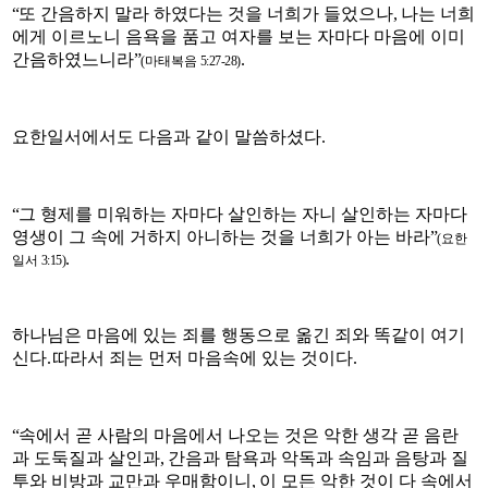
“
또 간음하지 말라 하였다는 것을 너희가 들었으나
,
나는 너희
에게 이르노니 음욕을 품고 여자를 보는 자마다 마음에 이미
간음하였느니라
”
.
(
마태복음
5:27-28)
요한일서에서도 다음과 같이 말씀하셨다
.
“
그 형제를 미워하는 자마다 살인하는 자니 살인하는 자마다
영생이 그 속에 거하지 아니하는 것을 너희가 아는 바라
”
(
요한
.
일서
3:15)
하나님은 마음에 있는 죄를 행동으로 옮긴 죄와 똑같이 여기
신다
.
따라서 죄는 먼저 마
음속
에 있는 것이다
.
“
속에서 곧 사람의 마음에서 나오는 것은 악한 생각 곧 음란
과 도둑질과 살인과
,
간음과 탐욕과 악독과 속임과 음탕과 질
투와 비방과 교만과 우매함이니
,
이 모든 악한 것이 다 속에서