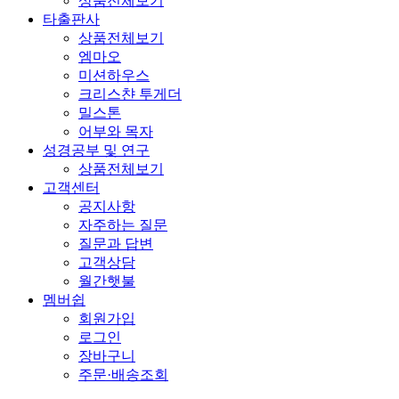
상품전체보기
타출판사
상품전체보기
엠마오
미션하우스
크리스챤 투게더
밀스톤
어부와 목자
성경공부 및 연구
상품전체보기
고객센터
공지사항
자주하는 질문
질문과 답변
고객상담
월간햇불
멤버쉽
회원가입
로그인
장바구니
주문·배송조회