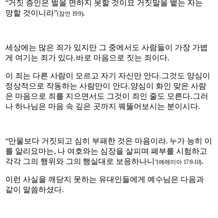
“
거짓 증인은 벌을 면하지 못할 것이요 거짓말을 뱉는 자는
망할 것이니라
”
.
(
잠언
19:9)
세상에는 많은 죄가 있지만 그 중에서도 사람들이 가장 가볍
게 여기는 죄가 있다
.
바로 마음으로 짓는 죄이다
.
이 죄는 다른 사람이 모르고 자기 자신만 안다
.
그것도 양심이
정상적으로 작동하는 사람만이 안다
.
양심이 화인 맞은 사람
은 마음으로 죄를 지으면서도 그것이 죄인 줄도 모른다
.
그러
나 하나님은 마음 속 깊은 곳까지 꿰뚫어보시는 분이시다
.
“
만물보다 거짓되고 심히 부패한 것은 마음이라
.
누가 능히 이
를 알리
요마
는
,
나 여호와는 심장을 살피며 폐부를 시험하고
각각 그의 행위와 그의
행실대로 보응하나니
.
”(
예레미아
17:9-10)
이런 사실을 깨닫지 못하는 유대인들에게 예수님은 다음과
같이 말씀하셨다
.