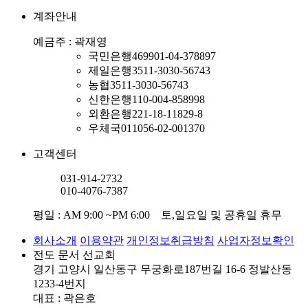
계좌안내
예금주 : 곽재영
국민은행
469901-04-378897
제일은행
3511-3030-56743
농협
3511-3030-56743
신한은행
110-004-858998
외환은행
221-18-11829-8
우체국
011056-02-001370
고객센터
031-914-2732
010-4076-7387
평일 : AM 9:00 ~PM 6:00 토,일요일 및 공휴일 휴무
회사소개
이용약관
개인정보취급방침
사업자정보확인
전도 문서 선교회
경기 고양시 일산동구 무궁화로187번길 16-6 정발산동
1233-4번지
대표 : 곽은호