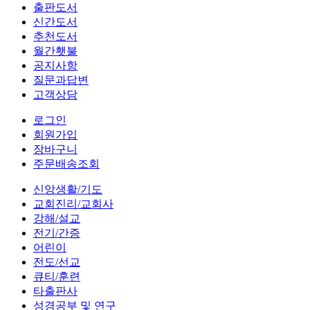
출판도서
신간도서
추천도서
월간횃불
공지사항
질문과답변
고객상담
로그인
회원가입
장바구니
주문배송조회
신앙생활/기도
교회진리/교회사
강해/설교
전기/간증
어린이
전도/선교
큐티/훈련
타출판사
성경공부 및 연구