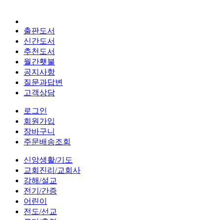
출판도서
신간도서
추천도서
월간횃불
공지사항
질문과답변
고객상담
로그인
회원가입
장바구니
주문배송조회
신앙생활/기도
교회진리/교회사
강해/설교
전기/간증
어린이
전도/선교