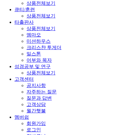
상품전체보기
큐티/훈련
상품전체보기
타출판사
상품전체보기
엠마오
미션하우스
크리스챤 투게더
밀스톤
어부와 목자
성경공부 및 연구
상품전체보기
고객센터
공지사항
자주하는 질문
질문과 답변
고객상담
월간햇불
멤버쉽
회원가입
로그인