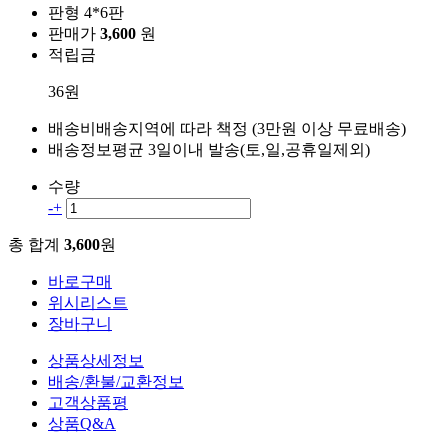
판형
4*6판
판매가
3,600
원
적립금
36원
배송비
배송지역에 따라 책정 (3만원 이상 무료배송)
배송정보
평균 3일이내 발송(토,일,공휴일제외)
수량
-
+
총 합계
3,600
원
바로구매
위시리스트
장바구니
상품상세정보
배송/환불/교환정보
고객상품평
상품Q&A