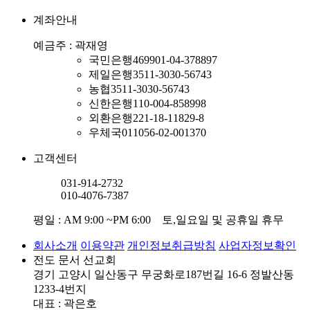
계좌안내
예금주 : 곽재영
국민은행
469901-04-378897
제일은행
3511-3030-56743
농협
3511-3030-56743
신한은행
110-004-858998
외환은행
221-18-11829-8
우체국
011056-02-001370
고객센터
031-914-2732
010-4076-7387
평일 : AM 9:00 ~PM 6:00 토,일요일 및 공휴일 휴무
회사소개
이용약관
개인정보취급방침
사업자정보확인
전도 문서 선교회
경기 고양시 일산동구 무궁화로187번길 16-6 정발산동
1233-4번지
대표 : 곽은호