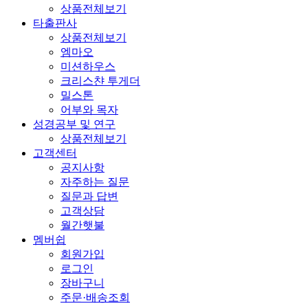
상품전체보기
타출판사
상품전체보기
엠마오
미션하우스
크리스챤 투게더
밀스톤
어부와 목자
성경공부 및 연구
상품전체보기
고객센터
공지사항
자주하는 질문
질문과 답변
고객상담
월간햇불
멤버쉽
회원가입
로그인
장바구니
주문·배송조회