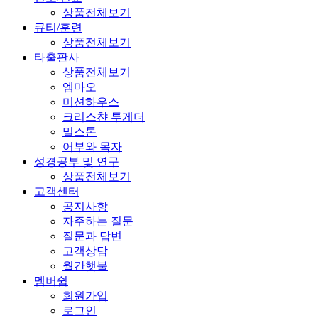
상품전체보기
큐티/훈련
상품전체보기
타출판사
상품전체보기
엠마오
미션하우스
크리스챤 투게더
밀스톤
어부와 목자
성경공부 및 연구
상품전체보기
고객센터
공지사항
자주하는 질문
질문과 답변
고객상담
월간햇불
멤버쉽
회원가입
로그인