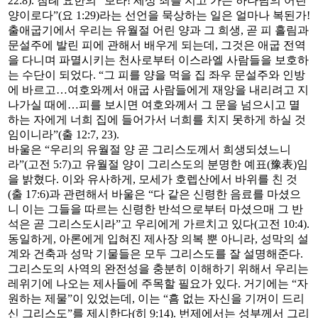
22:8). 침례 요한의 “보라! 세상 죄를 지고 가는 하나님의 어린
양이로다”(요 1:29)라는 선언을 묵상하는 일은 얼마나 복된가!
출애굽기에서 우리는 유월절 어린 양과 그 희생, 곧 피 흘림과
문설주에 발린 피에 관해서 배우게 되는데, 그것은 애굽 전역
을 다니며 파멸시키는 천사로부터 이스라엘 사람들을 보호하
는 수단이 되었다. “그 피를 양을 먹을 집 좌우 문설주와 인방
에 바르고…여호와께서 애굽 사람들에게 재앙을 내리려고 지
나가실 때에…피를 보시면 여호와께서 그 문을 넘으시고 멸
하는 자에게 너희 집에 들어가서 너희를 치지 못하게 하실 것
임이니라”(출 12:7, 23).
바울은 “우리의 유월절 양 곧 그리스도께서 희생되셨느니
라”(고전 5:7)고 유월절 양이 그리스도의 분명한 예표(豫表)임
을 밝혔다. 이와 유사하게, 모세가 호렙산에서 바위를 친 것
(출 17:6)과 관련해서 바울은 “다 같은 신령한 음료를 마셨으
니 이는 그들을 따르는 신령한 반석으로부터 마셨으매 그 반
석은 곧 그리스도시라”고 우리에게 가르치고 있다(고전 10:4).
동일하게, 아론에게 입혀진 제사장 의복 뿐 아니라, 성막의 설
계와 건축과 성막 기물들은 모두 그리스도를 잘 설명해준다.
그리스도의 사역의 완전성을 충분히 이해하기 위해서 우리는
레위기에 나오는 제사들에 주목할 필요가 있다. 거기에는 “자
원하는 제물”이 있었는데, 이는 “흠 없는 자신을 기꺼이 드리
신 그리스도”를 제시한다(히 9:14). 번제에서는 성부께서 그리