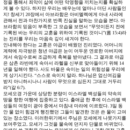
정을 통해서 죄악이 삶에 어떤 악영향을 끼치는지를 확실하
게 볼 수 있다. 하지만 우리는 배우는데 얼마나 더딘 사람들인
지! 창세기 20장에서 아브라함은 아비멜렉에게 아내 사라에
관해서 전과 마찬가지로 반쪽 진실을 말하는 모습을 본다. 아
브라함의 믿음이 부족한 그 모습을 보면서 “무엇이든지 전에
기록된 바는 우리의 교훈을 위하여 기록된 것이니”(롬 15:4)라
는 진리를 우리는 마음속 깊이 새겨야 한다.
인내해야 한다는 교훈은 야곱이 배웠던 진리였다. 어머니의
계략에 자극받은 청년 야곱은 눈이 어두운 연로한 아버지에
게서 속임수로써 조급하게 축복을 받아냈다. 그 결과로 야곱
은 삼촌 라반에게 속아서 라헬을 신부로 맞아들이기 위해 14
년을 일해야 했다. 사도 바울은 속이는 일의 위험성을 우리에
게 상기시킨다. “스스로 속이지 말라. 하나님은 업신여김을
받지 아니하시나니 사람이 무엇으로 심든지 그대로 거두리
라”(갈 6:7).
모세오경 가운데 상당한 분량이 이스라엘 백성들의 약속의
땅을 향한 여행에 집중하고 있다. 출애굽 한 후에 이스라엘 백
성들의 여정이 광야 중에서 마침내 마라에 이르렀다. 3일 동
안 물 없이 힘겹게 행진했던 그들이 발견한 것은 쓴 물이 고여
있는 장소였다. 이러한위기에서 주님은 모세에게 나뭇가지를
보여주었고, 모세가 그것을 물속에 던지자 단물로 바뀌었다.