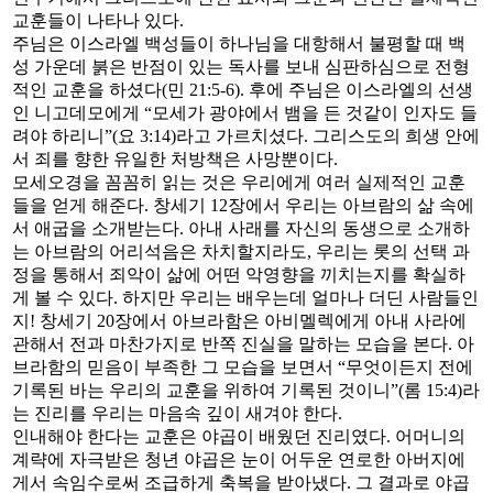
교훈들이 나타나 있다.
주님은 이스라엘 백성들이 하나님을 대항해서 불평할 때 백
성 가운데 붉은 반점이 있는 독사를 보내 심판하심으로 전형
적인 교훈을 하셨다(민 21:5-6). 후에 주님은 이스라엘의 선생
인 니고데모에게 “모세가 광야에서 뱀을 든 것같이 인자도 들
려야 하리니”(요 3:14)라고 가르치셨다. 그리스도의 희생 안에
서 죄를 향한 유일한 처방책은 사망뿐이다.
모세오경을 꼼꼼히 읽는 것은 우리에게 여러 실제적인 교훈
들을 얻게 해준다. 창세기 12장에서 우리는 아브람의 삶 속에
서 애굽을 소개받는다. 아내 사래를 자신의 동생으로 소개하
는 아브람의 어리석음은 차치할지라도, 우리는 롯의 선택 과
정을 통해서 죄악이 삶에 어떤 악영향을 끼치는지를 확실하
게 볼 수 있다. 하지만 우리는 배우는데 얼마나 더딘 사람들인
지! 창세기 20장에서 아브라함은 아비멜렉에게 아내 사라에
관해서 전과 마찬가지로 반쪽 진실을 말하는 모습을 본다. 아
브라함의 믿음이 부족한 그 모습을 보면서 “무엇이든지 전에
기록된 바는 우리의 교훈을 위하여 기록된 것이니”(롬 15:4)라
는 진리를 우리는 마음속 깊이 새겨야 한다.
인내해야 한다는 교훈은 야곱이 배웠던 진리였다. 어머니의
계략에 자극받은 청년 야곱은 눈이 어두운 연로한 아버지에
게서 속임수로써 조급하게 축복을 받아냈다. 그 결과로 야곱