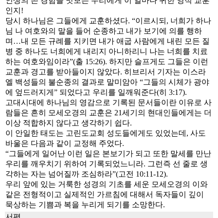
인생의 쓴 경험을 맛보는 우리에게 이 얼마나 귀한 영적 교훈
인지!
당시 하나님은 그들에게 교훈하셨다. “이르시되, 너희가 하나
님 나 여호와의 말을 들어 순종하고 내가 보기에 의를 행하
며…내 모든 규례를 지키면 내가 애굽 사람에게 내린 모든 질
병 중 하나도 너희에게 내리지 아니하리니 나는 너희를 치료
하는 여호와임이라”(출 15:26). 하지만 슬프게도 그들은 이런
교훈과 경고를 받아들이지 않았다. 히브리서 기자는 이스라
엘 백성들의 불순종의 결과로 말미암아 “그들의 시체가 광야
에 엎드러지게” 되었다고 우리를 일깨워준다(히 3:17).
고대시대에 하나님의 영감으로 기록된 문서들이란 이유로 사
람들은 흔히 모세오경의 교훈은 21세기의 현대인들에게는 더
이상 적합하지 않다고 생각하기 쉽다.
이 안일한 태도는 고린도교회 성도들에게도 있었는데, 사도
바울은 다음과 같이 교정해 주었다.
“그들에게 일어난 이런 일은 본보기가 되고 또한 말세를 만난
우리를 깨우치기 위하여 기록되었느니라. 그런즉 선 줄로 생
각하는 자는 넘어질까 조심하라”(고전 10:11-12).
우리 앞에 있는 거룩한 성경의 기초를 세운 모세오경의 이와
같은 전형적이고 실제적인 가르침에 대해서 독자들이 깊이
묵상하는 기쁨과 복을 누리게 되기를 소망한다.
서평