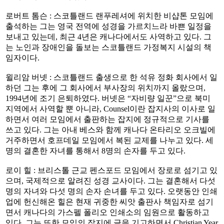
로버트 톰슨 : 스코틀랜드 랜푸레셔에 위치한 비샵톤 모임에
출석하는 그는 영국 전역에 성경을 가르치느라 바쁜 일정을
보내고 있는데, 최근 4년은 캐나다에서도 사역하고 있다. 그
는 노인과 장애인을 돌보는 스코틀랜드 가정복지 시설의 책
임자이다.
윌리암 버넷 : 스코틀랜드 출생으로 한 석유 정화 회사에서 일
하던 그는 후에 그 회사에서 부사장의 위치까지 올랐으며,
1994년에 조기 은퇴하였다. 버넷은 “자비량 일꾼”으로 북미
지역에서 사역할 뿐 아니라, Counsel이란 잡지사의 이사로 일
하면서 여러 모임에서 출판하는 잡지에 정규적으로 기사를
쓰고 있다. 그는 아내 베스와 함께 캐나다 온타리오 오크빌에
거주하면서 호프데일 모임에서 복된 교제를 나누고 있다. 세
명의 결혼한 자녀를 통해서 8명의 손자를 두고 있다.
로이 힐 : 브리스톨 근교 펜스포드 모임에서 장로로 섬기고 있
으며, 국제적으로 알려진 성경 교사이다. 그는 결혼해서 다섯
명의 자녀와 다섯 명의 손자 손녀를 두고 있다. 오랫동안 인쇄
업에 헌신해온 힐은 현재 귀중한 씨앗 출판사 책임자로 섬기
면서 캐나다의 가스펠 폴리오 인쇄소의 임원으로 활동하고
있다. 그는 또한 모임의 잡지에 글을 기고하면서 Christian Year