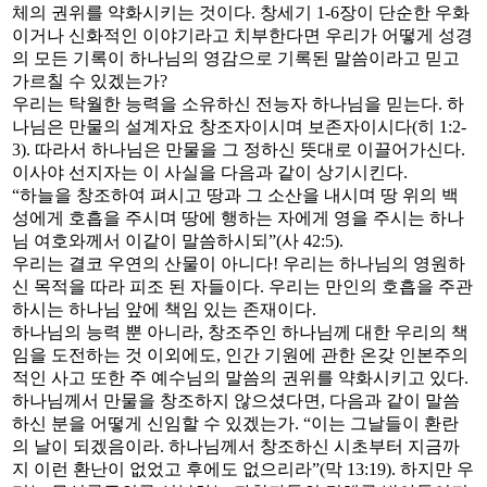
체의 권위를 약화시키는 것이다. 창세기 1-6장이 단순한 우화
이거나 신화적인 이야기라고 치부한다면 우리가 어떻게 성경
의 모든 기록이 하나님의 영감으로 기록된 말씀이라고 믿고
가르칠 수 있겠는가?
우리는 탁월한 능력을 소유하신 전능자 하나님을 믿는다. 하
나님은 만물의 설계자요 창조자이시며 보존자이시다(히 1:2-
3). 따라서 하나님은 만물을 그 정하신 뜻대로 이끌어가신다.
이사야 선지자는 이 사실을 다음과 같이 상기시킨다.
“하늘을 창조하여 펴시고 땅과 그 소산을 내시며 땅 위의 백
성에게 호흡을 주시며 땅에 행하는 자에게 영을 주시는 하나
님 여호와께서 이같이 말씀하시되”(사 42:5).
우리는 결코 우연의 산물이 아니다! 우리는 하나님의 영원하
신 목적을 따라 피조 된 자들이다. 우리는 만인의 호흡을 주관
하시는 하나님 앞에 책임 있는 존재이다.
하나님의 능력 뿐 아니라, 창조주인 하나님께 대한 우리의 책
임을 도전하는 것 이외에도, 인간 기원에 관한 온갖 인본주의
적인 사고 또한 주 예수님의 말씀의 권위를 약화시키고 있다.
하나님께서 만물을 창조하지 않으셨다면, 다음과 같이 말씀
하신 분을 어떻게 신임할 수 있겠는가. “이는 그날들이 환란
의 날이 되겠음이라. 하나님께서 창조하신 시초부터 지금까
지 이런 환난이 없었고 후에도 없으리라”(막 13:19). 하지만 우