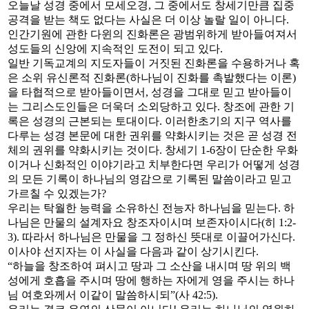
오늘날 성경 중에서 모세오경, 그 중에서도 창세기만큼 집중
공격을 받는 책도 없다는 사실은 더 이상 놀랄 일이 아니다.
인간기원에 관한 다윈의 진화론은 광범위하게 받아들여져서
성도들의 신앙에 지속적인 도전이 되고 있다.
일반 기독교계의 지도자들이 거짓된 진화론을 수용하거나 혹
은 소위 유신론적 진화론(하나님이 진화를 촉발했다는 이론)
을 타협적으로 받아들이면서, 성경을 그대로 믿고 받아들이
는 그리스도인들은 더욱더 소외당하고 있다. 창조에 관한 기
록은 성경의 근본되는 토대이다. 이러한초기의 지구 역사를
다루는 성경 본문에 대한 권위를 약화시키는 것은 곧 성경 전
체의 권위를 약화시키는 것이다. 창세기 1-6장이 단순한 우화
이거나 신화적인 이야기라고 치부한다면 우리가 어떻게 성경
의 모든 기록이 하나님의 영감으로 기록된 말씀이라고 믿고
가르칠 수 있겠는가?
우리는 탁월한 능력을 소유하신 전능자 하나님을 믿는다. 하
나님은 만물의 설계자요 창조자이시며 보존자이시다(히 1:2-
3). 따라서 하나님은 만물을 그 정하신 뜻대로 이끌어가신다.
이사야 선지자는 이 사실을 다음과 같이 상기시킨다.
“하늘을 창조하여 펴시고 땅과 그 소산을 내시며 땅 위의 백
성에게 호흡을 주시며 땅에 행하는 자에게 영을 주시는 하나
님 여호와께서 이같이 말씀하시되”(사 42:5).