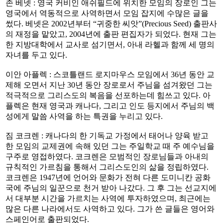
존 베넷 : 영국 커비인 애쉬필드에 위치한 모임의 장로인 그는
영국에서 역동적으로 사역하면서 모임 잡지에 수많은 글을
썼다. 베넷은 2002년부터 “귀중한 씨앗”(Precious Seed) 출판사
의 재정을 맡았고, 2004년에 출판 편집자가 되었다. 현재 그는
한 지방대학에서 교사로 섬기면서, 아내 라헬과 함께 세 명의
자녀를 두고 있다.
이안 아플렉 : 스코틀랜드 로지마우스 모임에서 36년 동안 교
제해 오면서 지난 30년 동안 장로로서 주님을 섬겨왔던 그는
적극적으로 그리스도의 복음을 선포하는데 힘쓰고 있다. 아
플렉은 현재 영국과 캐나다, 그리고 인도 등지에서 주님의 백
성에게 말씀 사역을 하는 특권을 누리고 있다.
짐 코크렌 : 캐나다의 한 기독교 가정에서 태어나 양육 받고
한 모임의 교제권에 속해 있던 그는 주일학교 때 주 예수님을
구주로 영접하였다. 코크렌은 모범적인 장로님들과 아내의
규칙적인 가르침을 통해서 그리스도인의 삶을 정립하였다.
코크렌은 1947년에 언어와 문화가 전혀 다른 도미니칸 공화
국에 주님의 일꾼으로 천거 받아 나갔다. 그 후 그는 선교지에
서 대부분 시간을 가르치는 사역에 투자하였으며, 최근에는
많은 다른 나라에서도 사역하고 있다. 그가 쓴 글들은 영어와
스페인어로 출판되었다.