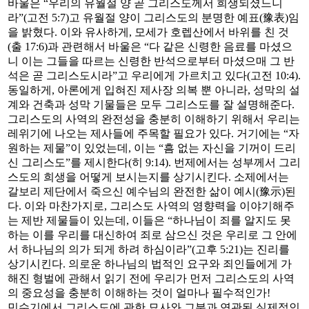
바울은 “우리의 유월절 양 곧 그리스도께서 희생되셨느니
라”(고전 5:7)고 유월절 양이 그리스도의 분명한 예표(豫表)임
을 밝혔다. 이와 유사하게, 모세가 호렙산에서 바위를 친 것
(출 17:6)과 관련해서 바울은 “다 같은 신령한 음료를 마셨으
니 이는 그들을 따르는 신령한 반석으로부터 마셨으매 그 반
석은 곧 그리스도시라”고 우리에게 가르치고 있다(고전 10:4).
동일하게, 아론에게 입혀진 제사장 의복 뿐 아니라, 성막의 설
계와 건축과 성막 기물들은 모두 그리스도를 잘 설명해준다.
그리스도의 사역의 완전성을 충분히 이해하기 위해서 우리는
레위기에 나오는 제사들에 주목할 필요가 있다. 거기에는 “자
원하는 제물”이 있었는데, 이는 “흠 없는 자신을 기꺼이 드리
신 그리스도”를 제시한다(히 9:14). 번제에서는 성부께서 그리
스도의 희생을 어떻게 보시는지를 상기시킨다. 소제에서는
갈보리 제단에서 죽으신 예수님의 완전한 삶이 예시(豫示)된
다. 이와 마찬가지로, 그리스도 사역의 영향력을 이야기해주
는 제반 제물들이 있는데, 이들은 “하나님이 죄를 알지도 못
하는 이를 우리를 대신하여 죄로 삼으신 것은 우리로 그 안에
서 하나님의 의가 되게 하려 하심이라”(고후 5:21)는 진리를
상기시킨다. 의로운 하나님의 법적인 요구와 죄인들에게 가
해진 형벌에 관해서 읽기 전에 우리가 먼저 그리스도의 사역
의 중요성을 충분히 이해하는 것이 얼마나 필수적인가!
민수기에서 그리스도에 관한 묘사와 그분과 연관된 실제적인