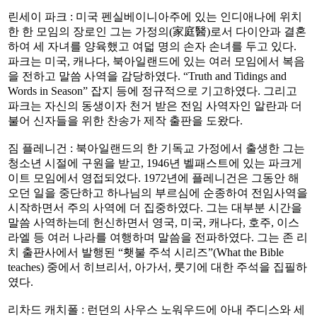
린세이 파크 : 미국 펜실베이니아주에 있는 인디애나에 위치
한 한 모임의 장로인 그는 가정의(家庭醫)로서 다이안과 결혼
하여 세 자녀를 양육했고 여덟 명의 손자 손녀를 두고 있다.
파크는 미국, 캐나다, 북아일랜드에 있는 여러 모임에서 복음
을 전하고 말씀 사역을 감당하였다. “Truth and Tidings and
Words in Season” 잡지 등에 정규적으로 기고하였다. 그리고
파크는 자신의 동생이자 천거 받은 전임 사역자인 알란과 더
불어 신자들을 위한 찬송가 제작 출판을 도왔다.
짐 플레니건 : 북아일랜드의 한 기독교 가정에서 출생한 그는
청소년 시절에 구원을 받고, 1946년 벨패스트에 있는 파크게
이트 모임에서 영접되었다. 1972년에 플레니건은 그동안 해
오던 일을 중단하고 하나님의 부르심에 순종하여 전임사역을
시작하면서 주의 사역에 더 집중하였다. 그는 대부분 시간을
말씀 사역하는데 헌신하면서 영국, 미국, 캐나다, 호주, 이스
라엘 등 여러 나라를 여행하며 말씀을 전파하였다. 그는 존 리
치 출판사에서 발행된 “횃불 주석 시리즈”(What the Bible
teaches) 중에서 히브리서, 아가서, 룻기에 대한 주석을 집필하
였다.
리차드 캐치폴 : 런던의 사우스 노워우드에 아내 주디스와 세