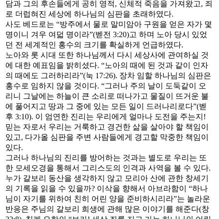
담과 그의 후손들에게 공히 영적, 신체적 죽음을 가져왔고, 죄
로 더럽혀진 세상에 하나님의 심판을 초래하였다.
사도 베드로는 “방주에서 물로 말미암아 구원을 얻은 자가 몇
명이니 겨우 여덟 명이라”(벧전 3:20)고 하며 노아 당시 있었
던 전 세계적인 홍수의 크기를 확실하게 언급하였다.
노아와 롯 시대 또한 하나님께서 다시 세상사에 관여하실 것
에 대한 예표임을 밝히셨다. “노아의 때에 된 것과 같이 인자
의 때에도 그러하리라”(눅 17:26). 장차 임할 하나님의 심판은
홍수로 임하지 않을 것이다. “그러나 주의 날이 도둑같이 오
리니 그날에는 하늘이 큰 소리로 떠나가고 물질이 뜨거운 불
에 풀어지고 땅과 그 중에 있는 모든 일이 드러나리로다”(벧
후 3:10). 이 엄연한 진리는 우리에게 얼마나 도전을 주는지!
믿는 자로서 우리는 거룩하고 경건한 삶을 살아야 할 책임이
있고, 다가올 심판을 주변 사람들에게 경고할 막중한 책임이
있다.
그러나 하나님의 진리를 방어하는 것과는 별도로 우리는 또
한 모세오경을 통해서 그리스도의 인격과 사역을 볼 수 있다.
누가 갈보리 동산을 생각하지 않고 모리아 산에 관한 창세기
의 기록을 읽을 수 있을까? 이삭을 향해서 아브라함이 “하나
님이 자기를 위하여 친히 어린 양을 준비하시리라”는 놀라운
반응은 주님의 갈보리 희생에 관해 많은 이야기를 해준다(창