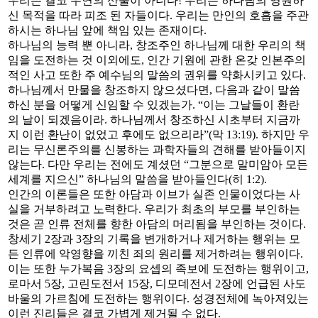
우리는 결코 우연의 산물이 아니다! 우리는 하나님의 영원하
신 목적을 따라 피조 된 자들이다. 우리는 만인의 호흡을 주관
하시는 하나님 앞에 책임 있는 존재이다.
하나님의 능력 뿐 아니라, 창조주인 하나님께 대한 우리의 책
임을 도전하는 것 이외에도, 인간 기원에 관한 온갖 인본주의
적인 사고 또한 주 예수님의 말씀의 권위를 약화시키고 있다.
하나님께서 만물을 창조하지 않으셨다면, 다음과 같이 말씀
하신 분을 어떻게 신임할 수 있겠는가. “이는 그날들이 환란
의 날이 되겠음이라. 하나님께서 창조하신 시초부터 지금까
지 이런 환난이 없었고 후에도 없으리라”(막 13:19). 하지만 우
리는 무신론주의를 신봉하는 과학자들의 견해를 받아들이지
않는다. 다만 우리는 전에도 계셨던 “그분으로 말미암아 모든
세계를 지으신” 하나님의 말씀을 받아들인다(히 1:2).
인간의 이론들은 또한 아담과 이브가 실존 인물이었다는 사
실을 거부하려고 노력한다. 우리가 최초의 부모를 부인하는
것은 곧 인류 전체를 향한 아담의 머리됨을 부인하는 것이다.
창세기 2장과 3장의 기록을 변개하거나 제거하는 행위는 모
든 인류에 악영향을 끼친 죄의 원리를 제거하려는 행위이다.
이는 또한 누가복음 3장의 요셉의 족보에 도전하는 행위이고,
로마서 5장, 고린도전서 15장, 디모데전서 2장에 언급된 사도
바울의 가르침에 도전하는 행위이다. 성경전체에 녹아져있는
이런 진리들은 결코 가볍게 제거될 수 없다.