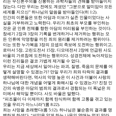
리는 무신론주의를 신봉하는 과학자들의 견해를 받아들이지
않는다. 다만 우리는 전에도 계셨던 “그분으로 말미암아 모든
세계를 지으신” 하나님의 말씀을 받아들인다(히 1:2).
인간의 이론들은 또한 아담과 이브가 실존 인물이었다는 사
실을 거부하려고 노력한다. 우리가 최초의 부모를 부인하는
것은 곧 인류 전체를 향한 아담의 머리됨을 부인하는 것이다.
창세기 2장과 3장의 기록을 변개하거나 제거하는 행위는 모
든 인류에 악영향을 끼친 죄의 원리를 제거하려는 행위이다.
이는 또한 누가복음 3장의 요셉의 족보에 도전하는 행위이고,
로마서 5장, 고린도전서 15장, 디모데전서 2장에 언급된 사도
바울의 가르침에 도전하는 행위이다. 성경전체에 녹아져있는
이런 진리들은 결코 가볍게 제거될 수 없다.
우리는 지금 세상에서 일어나는 파괴, 질병, 죽음의 문제를 어
떻게 설명할 수 있겠는가? 만일 우리가 죄와 타락의 결과를
생략해버린다면, 역사의 악명 높은 이 사건과 더불어 사랑의
하나님에 대한 개념을 어떻게 화해시킬 수 있겠는가? 진정 인
간의 속병은 아담의 범죄의 결과로서 경험되는 더 폭넓은 의
미에서 해악일 뿐이다. 사도 바울은 말했다.
“피조물이 다 이제까지 함께 탄식하며 함께 고통을 겪고 있는
것을 우리가 아느니라”(롬 8:22).
죄는 사망을 초래했다(롬 5:12). 하나님은 불순종의 결과를 명
백하게 하셨다. “선악을 알게 하는 나무의 열매는 먹지 말라.