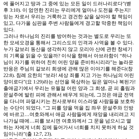
에 풀어지고 땅과 그 중에 있는 모든 일이 드러나리로다”(벧
후 3:10). 이 엄연한 진리는 우리에게 얼마나 도전을 주는지!
믿는 자로서 우리는 거룩하고 경건한 삶을 살아야 할 책임이
있고, 다가올 심판을 주변 사람들에게 경고할 막중한 책임이
있다.
그러나 하나님의 진리를 방어하는 것과는 별도로 우리는 또
한 모세오경을 통해서 그리스도의 인격과 사역을 볼 수 있다.
누가 갈보리 동산을 생각하지 않고 모리아 산에 관한 창세기
의 기록을 읽을 수 있을까? 이삭을 향해서 아브라함이 “하나
님이 자기를 위하여 친히 어린 양을 준비하시리라”는 놀라운
반응은 주님의 갈보리 희생에 관해 많은 이야기를 해준다(창
22:8). 침례 요한의 “보라! 세상 죄를 지고 가는 하나님의 어린
양이로다”(요 1:29)라는 선언을 묵상하는 일은 얼마나 복된가!
출애굽기에서 우리는 유월절 어린 양과 그 희생, 곧 피 흘림과
문설주에 발린 피에 관해서 배우게 되는데, 그것은 애굽 전역
을 다니며 파멸시키는 천사로부터 이스라엘 사람들을 보호하
는 수단이 되었다. “그 피를 양을 먹을 집 좌우 문설주와 인방
에 바르고…여호와께서 애굽 사람들에게 재앙을 내리려고 지
나가실 때에…피를 보시면 여호와께서 그 문을 넘으시고 멸
하는 자에게 너희 집에 들어가서 너희를 치지 못하게 하실 것
임이니라”(출 12:7, 23).