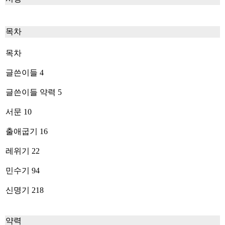
목차
목차
글쓴이들 4
글쓴이들 약력 5
서문 10
출애굽기 16
레위기 22
민수기 94
신명기 218
약력