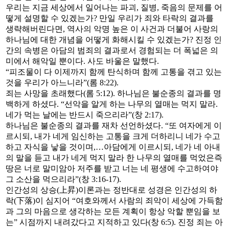
우리는 지금 세상에서 일어나는 파괴, 질병, 죽음의 문제를 어
떻게 설명할 수 있겠는가? 만일 우리가 죄와 타락의 결과를
생략해버린다면, 역사의 악명 높은 이 사건과 더불어 사랑의
하나님에 대한 개념을 어떻게 화해시킬 수 있겠는가? 진정 인
간의 속병은 아담의 범죄의 결과로서 경험되는 더 폭넓은 의
미에서 해악일 뿐이다. 사도 바울은 말했다.
“피조물이 다 이제까지 함께 탄식하며 함께 고통을 겪고 있는
것을 우리가 아느니라”(롬 8:22).
죄는 사망을 초래했다(롬 5:12). 하나님은 불순종의 결과를 명
백하게 하셨다. “선악을 알게 하는 나무의 열매는 먹지 말라.
네가 먹는 날에는 반드시 죽으리라”(창 2:17).
하나님은 불순종의 결과를 재차 선언하셨다. “또 여자에게 이
르시되, 내가 네게 임신하는 고통을 크게 더하리니 네가 수고
하고 자식을 낳을 것이며,…아담에게 이르시되, 네가 네 아내
의 말을 듣고 내가 네게 먹지 말라 한 나무의 열매를 먹었은즉
땅은 너로 말미암아 저주를 받고 너는 네 평생에 수고하여야
그 소산을 먹으리라”(창 3:16-17).
인간성의 상승(上昇)이론과는 정반대로 성경은 인간성의 하
락(下落)이 심지어 “여호와께서 사람의 죄악이 세상에 가득함
과 그의 마음으로 생각하는 모든 계획이 항상 악할 뿐임을 보
는” 시점까지 내려갔다고 지적하고 있다(창 6:5). 진정 죄는 아