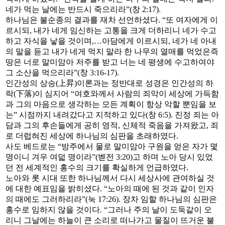
네가 먹는 날에는 반드시 죽으리라”(창 2:17).
하나님은 불순종의 결과를 재차 선언하셨다. “또 여자에게 이
르시되, 내가 네게 임신하는 고통을 크게 더하리니 네가 수고
하고 자식을 낳을 것이며,…아담에게 이르시되, 네가 네 아내
의 말을 듣고 내가 네게 먹지 말라 한 나무의 열매를 먹었은즉
땅은 너로 말미암아 저주를 받고 너는 네 평생에 수고하여야
그 소산을 먹으리라”(창 3:16-17).
인간성의 상승(上昇)이론과는 정반대로 성경은 인간성의 하
락(下落)이 심지어 “여호와께서 사람의 죄악이 세상에 가득함
과 그의 마음으로 생각하는 모든 계획이 항상 악할 뿐임을 보
는” 시점까지 내려갔다고 지적하고 있다(창 6:5). 진정 죄는 아
담과 그의 후손들에게 공히 영적, 신체적 죽음을 가져왔고, 죄
로 더럽혀진 세상에 하나님의 심판을 초래하였다.
사도 베드로는 “방주에서 물로 말미암아 구원을 얻은 자가 몇
명이니 겨우 여덟 명이라”(벧전 3:20)고 하며 노아 당시 있었
던 전 세계적인 홍수의 크기를 확실하게 언급하였다.
노아와 롯 시대 또한 하나님께서 다시 세상사에 관여하실 것
에 대한 예표임을 밝히셨다. “노아의 때에 된 것과 같이 인자
의 때에도 그러하리라”(눅 17:26). 장차 임할 하나님의 심판은
홍수로 임하지 않을 것이다. “그러나 주의 날이 도둑같이 오
리니 그날에는 하늘이 큰 소리로 떠나가고 물질이 뜨거운 불