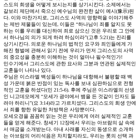
스도의 희생을 어떻게 보시는지를 상기시킨다. 소제에서는
갈보리 제단에서 죽으신 예수님의 완전한 삶이 예시(豫示)된
다. 이와 마찬가지로, 그리스도 사역의 영향력을 이야기해주
는 제반 제물들이 있는데, 이들은 “하나님이 죄를 알지도 못
하는 이를 우리를 대신하여 죄로 삼으신 것은 우리로 그 안에
서 하나님의 의가 되게 하려 하심이라”(고후 5:21)는 진리를
상기시킨다. 의로운 하나님의 법적인 요구와 죄인들에게 가
해진 형벌에 관해서 읽기 전에 우리가 먼저 그리스도의 사역
의 중요성을 충분히 이해하는 것이 얼마나 필수적인가!
민수기에서 그리스도에 관한 묘사와 그분과 연관된 실제적인
교훈들이 나타나 있다.
주님은 이스라엘 백성들이 하나님을 대항해서 불평할 때 백
성 가운데 붉은 반점이 있는 독사를 보내 심판하심으로 전형
적인 교훈을 하셨다(민 21:5-6). 후에 주님은 이스라엘의 선생
인 니고데모에게 “모세가 광야에서 뱀을 든 것같이 인자도 들
려야 하리니”(요 3:14)라고 가르치셨다. 그리스도의 희생 안에
서 죄를 향한 유일한 처방책은 사망뿐이다.
모세오경을 꼼꼼히 읽는 것은 우리에게 여러 실제적인 교훈
들을 얻게 해준다. 창세기 12장에서 우리는 아브람의 삶 속에
서 애굽을 소개받는다. 아내 사래를 자신의 동생으로 소개하
는 아브람의 어리석음은 차치할지라도, 우리는 롯의 선택 과