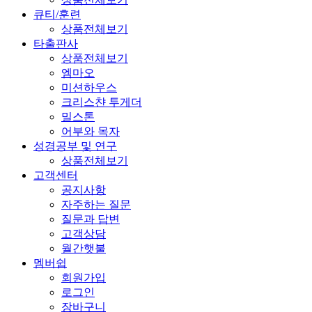
큐티/훈련
상품전체보기
타출판사
상품전체보기
엠마오
미션하우스
크리스챤 투게더
밀스톤
어부와 목자
성경공부 및 연구
상품전체보기
고객센터
공지사항
자주하는 질문
질문과 답변
고객상담
월간햇불
멤버쉽
회원가입
로그인
장바구니