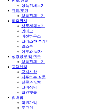
전도/선교
상품전체보기
큐티/훈련
상품전체보기
타출판사
상품전체보기
엠마오
미션하우스
크리스챤 투게더
밀스톤
어부와 목자
성경공부 및 연구
상품전체보기
고객센터
공지사항
자주하는 질문
질문과 답변
고객상담
월간햇불
멤버쉽
회원가입
로그인