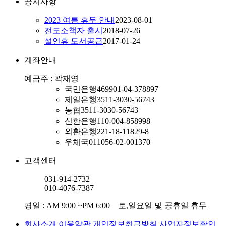
공지사항
2023 여름 휴무 안내
2023-08-01
전도소책자 출시
2018-07-26
설연휴 도서공급
2017-01-24
계좌안내
예금주 : 곽재영
국민은행
469901-04-378897
제일은행
3511-3030-56743
농협
3511-3030-56743
신한은행
110-004-858998
외환은행
221-18-11829-8
우체국
011056-02-001370
고객센터
031-914-2732
010-4076-7387
평일 : AM 9:00 ~PM 6:00 토,일요일 및 공휴일 휴무
회사소개
이용약관
개인정보취급방침
사업자정보확인