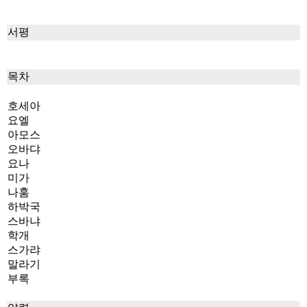
서평
목차
호세아
요엘
아모스
오바댜
요나
미가
나훔
하박국
스바냐
학개
스가랴
말라기
부록