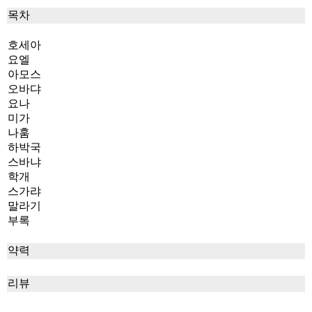
목차
호세아
요엘
아모스
오바댜
요나
미가
나훔
하박국
스바냐
학개
스가랴
말라기
부록
약력
리뷰