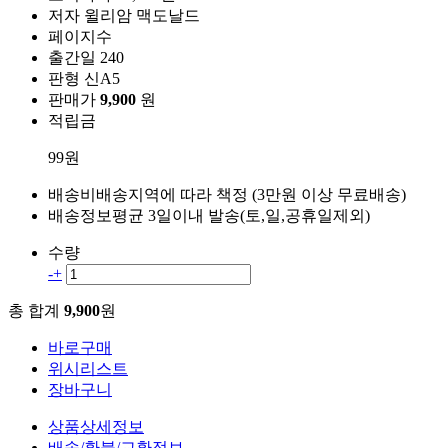
저자
윌리암 맥도날드
페이지수
출간일
240
판형
신A5
판매가
9,900
원
적립금
99원
배송비
배송지역에 따라 책정 (3만원 이상 무료배송)
배송정보
평균 3일이내 발송(토,일,공휴일제외)
수량
-
+
총 합계
9,900
원
바로구매
위시리스트
장바구니
상품상세정보
배송/환불/교환정보