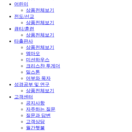
어린이
상품전체보기
전도/선교
상품전체보기
큐티/훈련
상품전체보기
타출판사
상품전체보기
엠마오
미션하우스
크리스챤 투게더
밀스톤
어부와 목자
성경공부 및 연구
상품전체보기
고객센터
공지사항
자주하는 질문
질문과 답변
고객상담
월간햇불