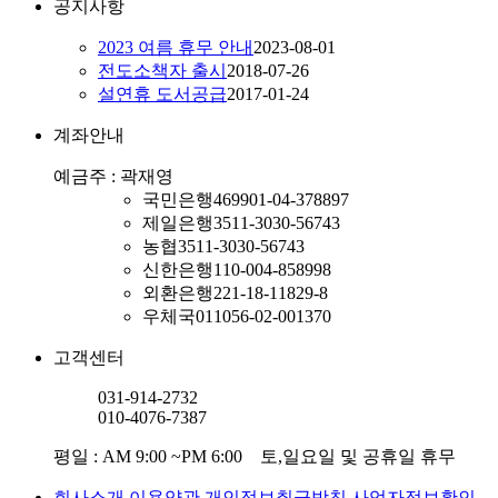
공지사항
2023 여름 휴무 안내
2023-08-01
전도소책자 출시
2018-07-26
설연휴 도서공급
2017-01-24
계좌안내
예금주 : 곽재영
국민은행
469901-04-378897
제일은행
3511-3030-56743
농협
3511-3030-56743
신한은행
110-004-858998
외환은행
221-18-11829-8
우체국
011056-02-001370
고객센터
031-914-2732
010-4076-7387
평일 : AM 9:00 ~PM 6:00 토,일요일 및 공휴일 휴무
회사소개
이용약관
개인정보취급방침
사업자정보확인