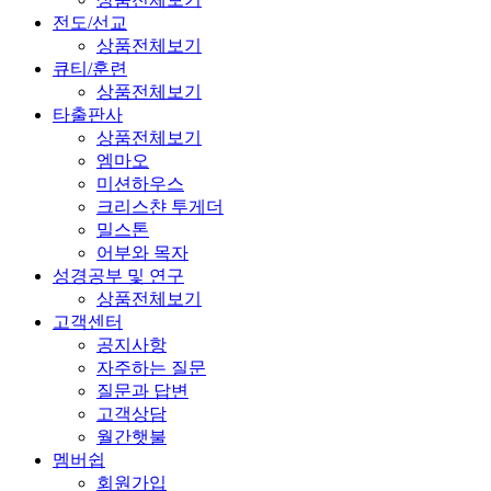
전도/선교
상품전체보기
큐티/훈련
상품전체보기
타출판사
상품전체보기
엠마오
미션하우스
크리스챤 투게더
밀스톤
어부와 목자
성경공부 및 연구
상품전체보기
고객센터
공지사항
자주하는 질문
질문과 답변
고객상담
월간햇불
멤버쉽
회원가입