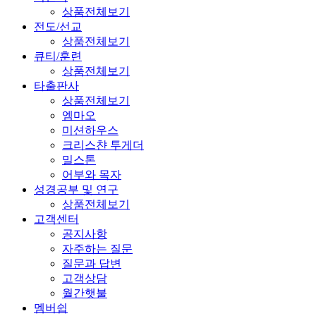
상품전체보기
전도/선교
상품전체보기
큐티/훈련
상품전체보기
타출판사
상품전체보기
엠마오
미션하우스
크리스챤 투게더
밀스톤
어부와 목자
성경공부 및 연구
상품전체보기
고객센터
공지사항
자주하는 질문
질문과 답변
고객상담
월간햇불
멤버쉽