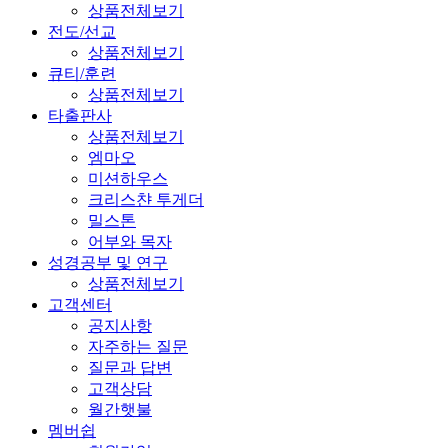
상품전체보기
전도/선교
상품전체보기
큐티/훈련
상품전체보기
타출판사
상품전체보기
엠마오
미션하우스
크리스챤 투게더
밀스톤
어부와 목자
성경공부 및 연구
상품전체보기
고객센터
공지사항
자주하는 질문
질문과 답변
고객상담
월간햇불
멤버쉽