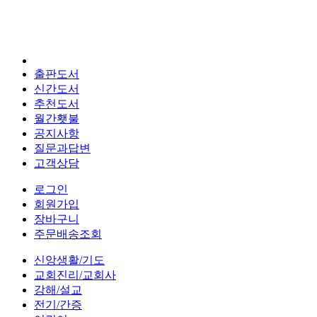
출판도서
신간도서
추천도서
월간횃불
공지사항
질문과답변
고객상담
로그인
회원가입
장바구니
주문배송조회
신앙생활/기도
교회진리/교회사
강해/설교
전기/간증